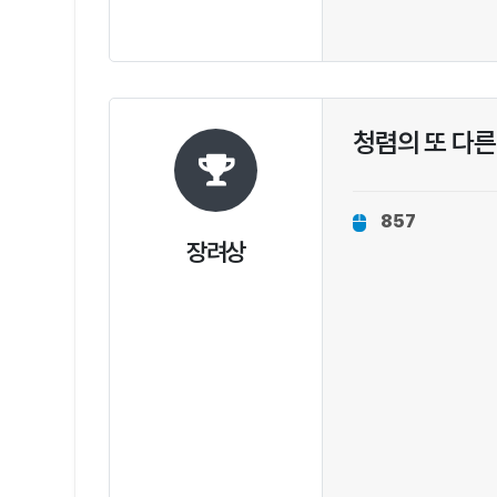
청렴의 또 다
857
장려상