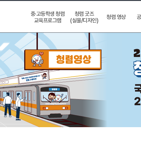
중·고등학생 청렴
청렴 굿즈
청렴 영상
공
교육프로그램
(실물/디자인)