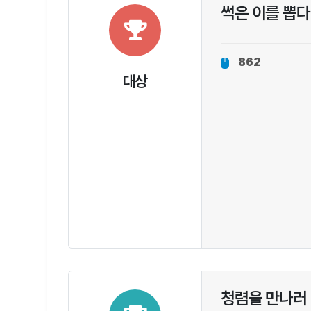
썩은 이를 뽑다
862
대상
청렴을 만나러 