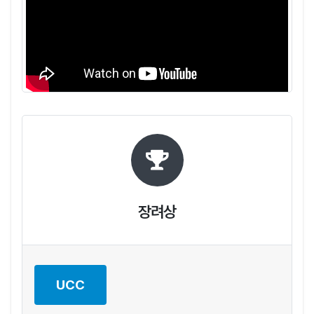
장려상
UCC