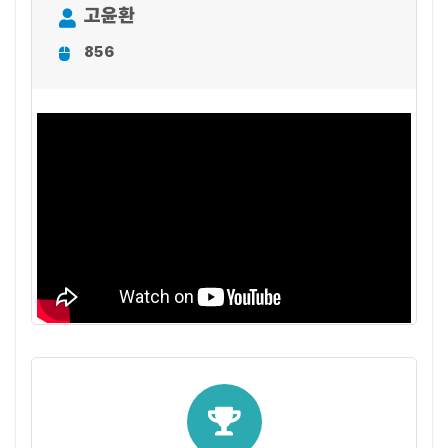
고윤환
856