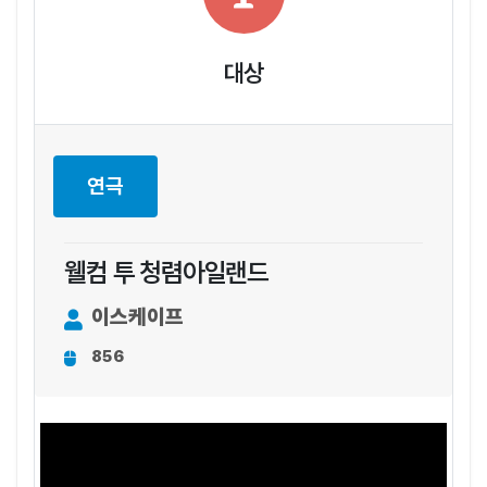
대상
연극
웰컴 투 청렴아일랜드
이스케이프
856