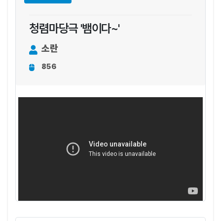
청렴마당극 '뱀이다~'
소란
856