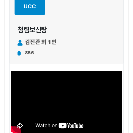
UCC
청렴보신탕
김진관 외 1인
856