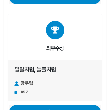
최우수상
밀알처럼, 들불처럼
강우림
857