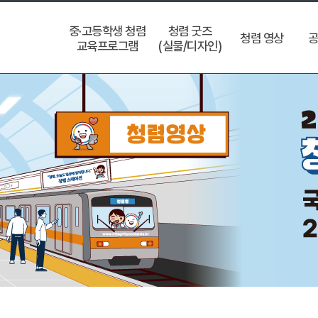
중·고등학생 청렴
청렴 굿즈
청렴 영상
공
교육프로그램
(실물/디자인)