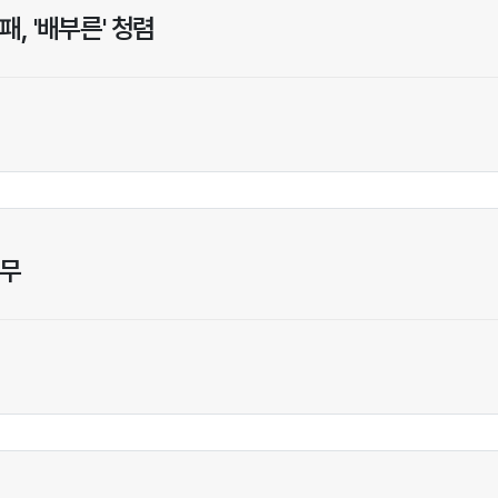
패, '배부른' 청렴
나무