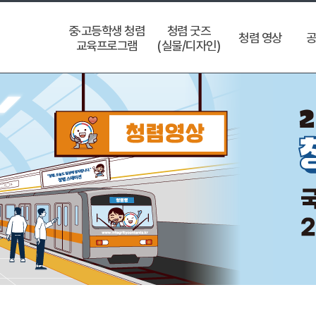
중·고등학생 청렴
청렴 굿즈
청렴 영상
공
교육프로그램
(실물/디자인)