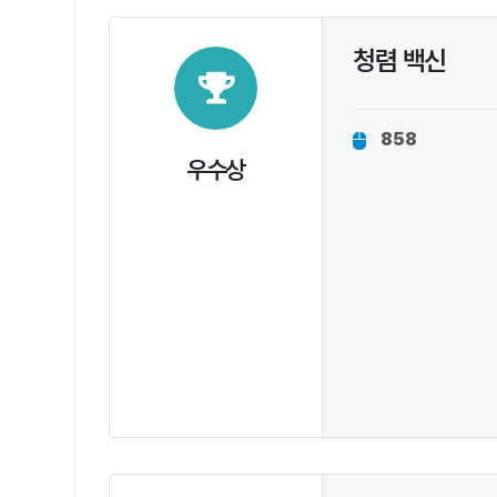
청렴 백신
858
우수상