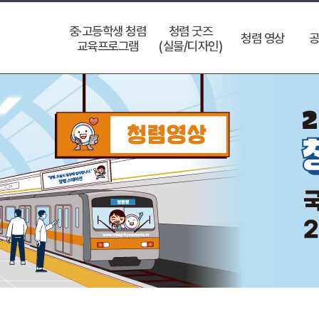
중·고등학생 청렴
청렴 굿즈
청렴 영상
공
교육프로그램
(실물/디자인)