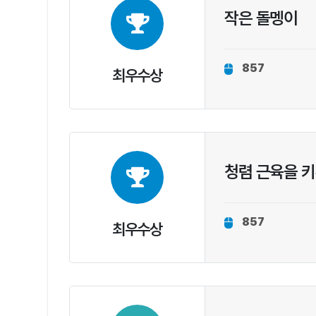
작은 돌멩이
857
최우수상
청렴 근육을 
857
최우수상