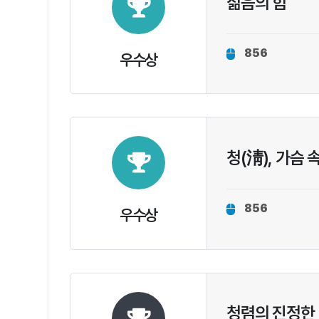
젊음의 힘
856
우수상
청(淸), 가슴 
856
우수상
청렴의 진정한