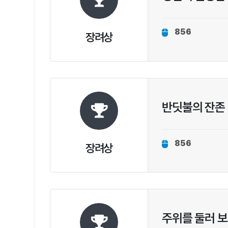
856
장려상
반딧불의 잔존
856
장려상
주위를 둘러 